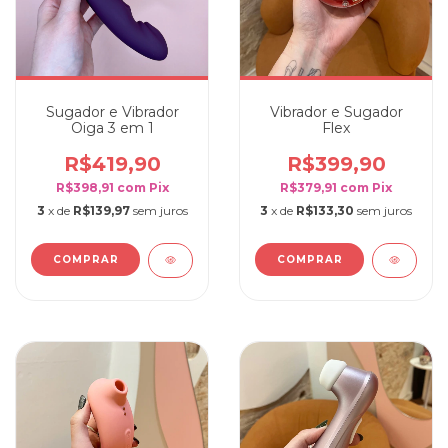
Sugador e Vibrador
Vibrador e Sugador
Oiga 3 em 1
Flex
R$419,90
R$399,90
R$398,91
com
Pix
R$379,91
com
Pix
3
x de
R$139,97
sem juros
3
x de
R$133,30
sem juros