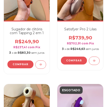
Satisfyer Pro 2 Lilas
Sugador de clitóris
com Tapping 2 em 1
R$739,90
R$249,90
R$702,91
com
Pix
R$237,41
com
Pix
3
x de
R$246,63
sem juros
3
x de
R$83,30
sem juros
ESGOTADO